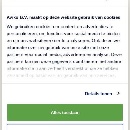
Aviko B.V. maakt op deze website gebruik van cookies
We gebruiken cookies om content en advertenties te
personaliseren, om functies voor social media te bieden
en om ons websiteverkeer te analyseren. Ook delen we
Cum să atrageți și să păstrați angajații în
informatie over uw gebruik van onze site met onze
partners voor social media, adverteren en analyse. Deze
sectorul HoReCa
partners kunnen deze gegevens combineren met andere
informatie die u aan ze heeft verstrekt of die ze hebben
management de restaurant
verzameld op basis van uw gebruik van hun services.
Vizionează
Details tonen
Alles toestaan