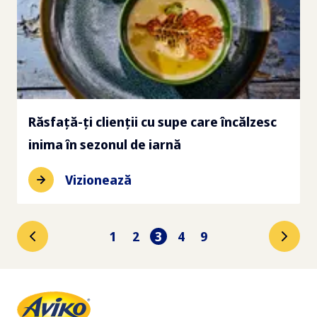
Răsfață-ți clienții cu supe care încălzesc
inima în sezonul de iarnă
Vizionează
1
2
3
4
9