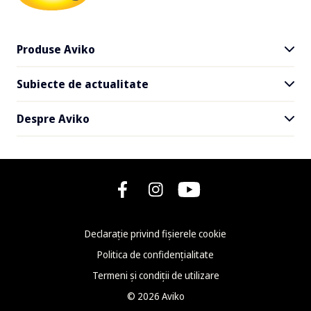
Produse Aviko
Subiecte de actualitate
Toate produsele
Cartofi SuperCrunch
Despre Aviko
Livrare și la pachet
Rețete
Faceți cunoștință cu Aviko
Newsletter
Ce este nou la Aviko
FAQ - Întrebări frecvente
Declarație privind fișierele cookie
Kontakt
Politica de confidențialitate
Termeni și condiții de utilizare
©
2026
Aviko