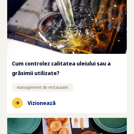
Cum controlez calitatea uleiului sau a
grăsimii utilizate?
management de restaurant
Vizionează