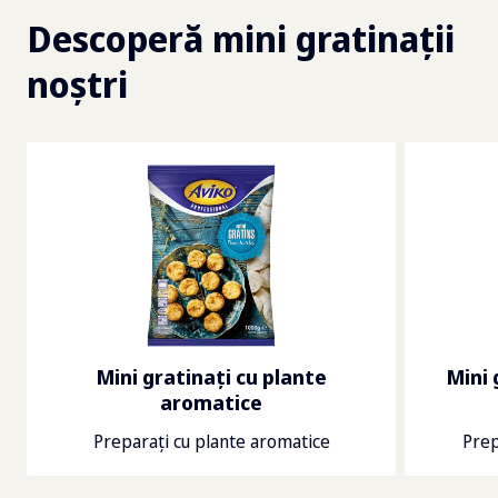
Descoperă mini gratinații
noștri
Mini gratinați cu plante
Mini 
aromatice
Preparați cu plante aromatice
Prep