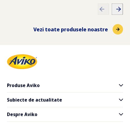
Vezi toate produsele noastre
Produse Aviko
Subiecte de actualitate
Toate produsele
Cartofi SuperCrunch
Despre Aviko
Livrare și la pachet
Rețete