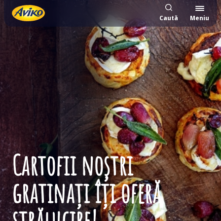
Caută
Meniu
Cartofii noștri
gratinați îți oferă
strălucire!