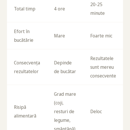
20-25
Total timp
4 ore
minute
Efort în
Mare
Foarte mic
bucătărie
Rezultatele
Consecvența
Depinde
sunt mereu
rezultatelor
de bucătar
consecvente
Grad mare
(coji,
Risipă
resturi de
Deloc
alimentară
legume,
smântână)