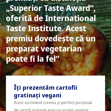
„Superior Taste Award”,
oferită de International
Taste Institute. Acest
premiu dovedește că un
preparat vegetarian
poate fi la fel
Îți prezentăm cartofii
gratinați vegani
Acest sortiment cremos și perfect porționat
de cartofi gratinați este un produs vegetal,