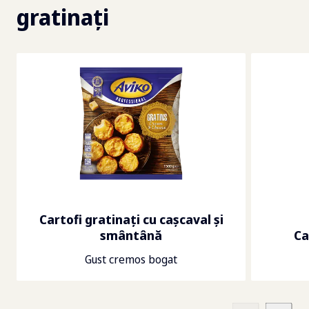
gratinați
Cartofi gratinaţi cu caşcaval şi
smântână
Ca
Gust cremos bogat