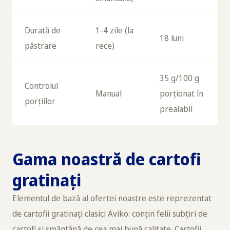
Durată de
1-4 zile (la
18 luni
păstrare
rece)
35 g/100 g
Controlul
Manual
porționat în
porțiilor
prealabil
Gama noastră de cartofi
gratinați
Elementul de bază al ofertei noastre este reprezentat
de cartofii gratinați clasici Aviko: conțin felii subțiri de
cartofi și smântână de cea mai bună calitate. Cartofii