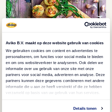
Aviko B.V. maakt op deze website gebruik van cookies
We gebruiken cookies om content en advertenties te
personaliseren, om functies voor social media te bieden
Picior de miel cu rozmarin, usturoi și
en om ons websiteverkeer te analyseren. Ook delen we
informatie over uw gebruik van onze site met onze
gratinați
partners voor social media, adverteren en analyse. Deze
partners kunnen deze gegevens combineren met andere
Vizionează
informatie die u aan ze heeft verstrekt of die ze hebben
verzameld op basis van uw gebruik van hun services.
Details tonen