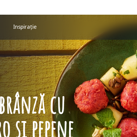
Inspirație
 brânză cu
o și pepene