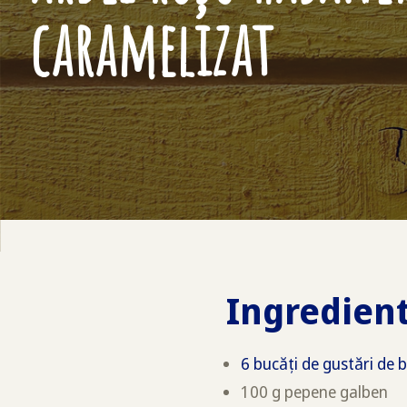
caramelizat
Ingredien
6 bucăți de gustări de
100 g pepene galben