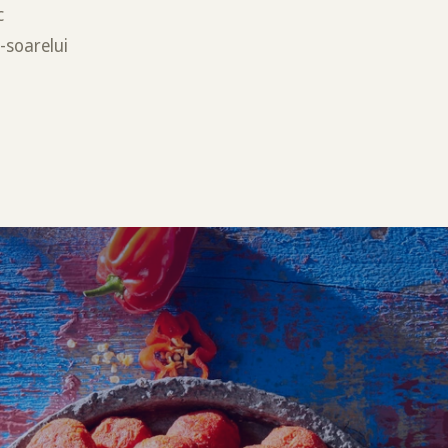
c
-soarelui