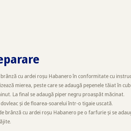
eparare
 brânză cu ardei roșu Habanero în conformitate cu instruc
lizează mierea, peste care se adaugă pepenele tăiat în cub
minut. La final se adaugă piper negru proaspăt măcinat.
dovleac și de floarea-soarelui într-o tigaie uscată.
de brânză cu ardei roșu Habanero pe o farfurie și se ada
ăjite.