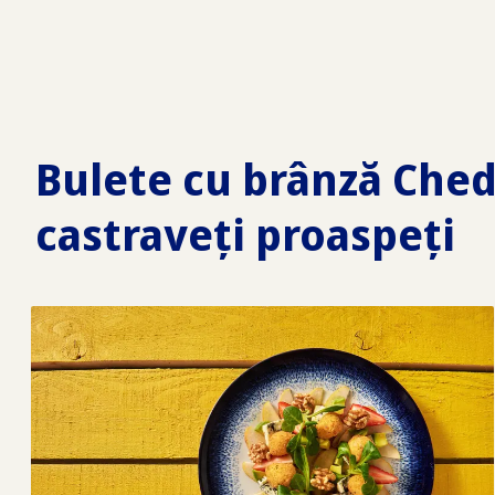
Bulete cu brânză Chedda
castraveți proaspeți