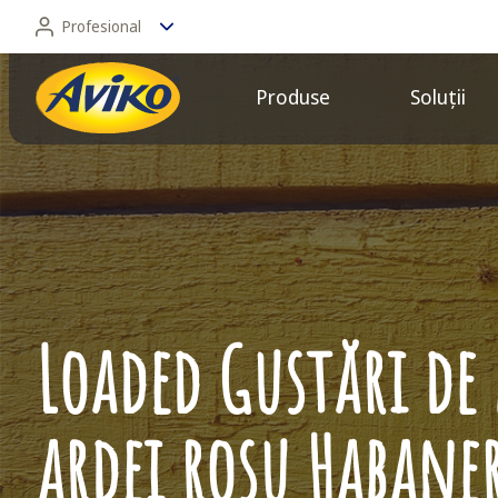
Profesional
Produse
Soluții
Profesional
Consumator
Loaded Gustări de
ardei roșu Habaner