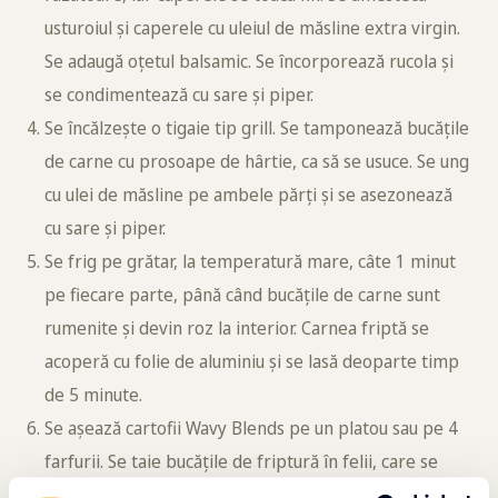
usturoiul și caperele cu uleiul de măsline extra virgin.
Se adaugă oțetul balsamic. Se încorporează rucola și
se condimentează cu sare și piper.
Se încălzește o tigaie tip grill. Se tamponează bucățile
de carne cu prosoape de hârtie, ca să se usuce. Se ung
cu ulei de măsline pe ambele părți și se asezonează
cu sare și piper.
Se frig pe grătar, la temperatură mare, câte 1 minut
pe fiecare parte, până când bucățile de carne sunt
rumenite și devin roz la interior. Carnea friptă se
acoperă cu folie de aluminiu și se lasă deoparte timp
de 5 minute.
Se așează cartofii Wavy Blends pe un platou sau pe 4
farfurii. Se taie bucățile de friptură în felii, care se
pun peste cartofi. Deasupra se așază sosul cu rucola,