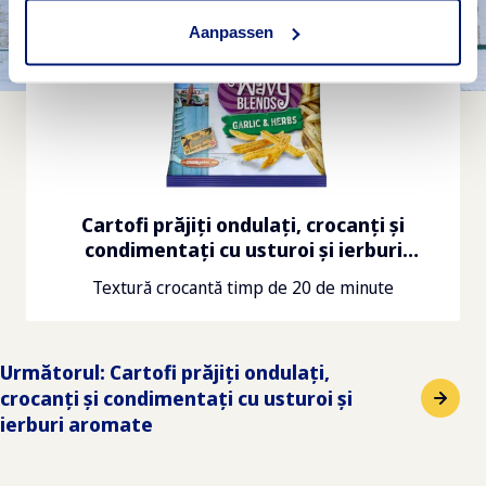
Aanpassen
Cartofi prăjiți ondulați, crocanți și
condimentați cu usturoi și ierburi
aromate
Textură crocantă timp de 20 de minute
Următorul
:
Cartofi prăjiți ondulați,
crocanți și condimentați cu usturoi și
ierburi aromate