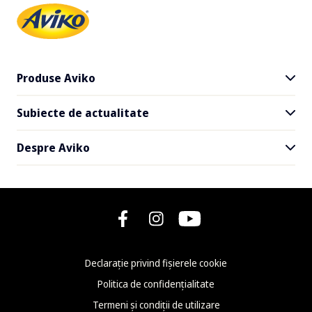
Produse Aviko
Subiecte de actualitate
Toate produsele
Cartofi SuperCrunch
Despre Aviko
Livrare și la pachet
Rețete
Faceți cunoștință cu Aviko
Newsletter
Ce este nou la Aviko
FAQ - Întrebări frecvente
Declarație privind fișierele cookie
Kontakt
Politica de confidențialitate
Termeni și condiții de utilizare