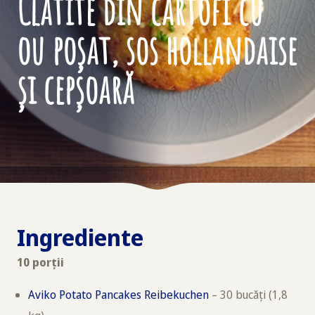
Clătite din cartofi cu
ou poșat, sos hollandaise
și cepșoară
Ingrediente
10 porții
Aviko Potato Pancakes Reibekuchen
– 30 bucăți (1,8