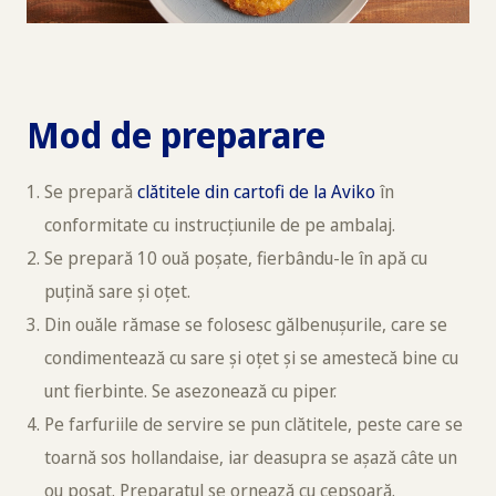
Mod de preparare
Se prepară
clătitele din cartofi de la Aviko
în
conformitate cu instrucțiunile de pe ambalaj.
Se prepară 10 ouă poșate, fierbându-le în apă cu
puțină sare și oțet.
Din ouăle rămase se folosesc gălbenușurile, care se
condimentează cu sare și oțet și se amestecă bine cu
unt fierbinte. Se asezonează cu piper.
Pe farfuriile de servire se pun clătitele, peste care se
toarnă sos hollandaise, iar deasupra se așază câte un
ou poșat. Preparatul se ornează cu cepșoară.