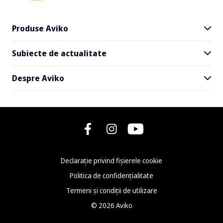
Produse Aviko
Subiecte de actualitate
Toate produsele
Cartofi SuperCrunch
Despre Aviko
Livrare și la pachet
Rețete
Faceți cunoștință cu Aviko
Newsletter
Ce este nou la Aviko
FAQ - Întrebări frecvente
Declarație privind fișierele cookie
Kontakt
Politica de confidențialitate
Termeni și condiții de utilizare
©
2026
Aviko