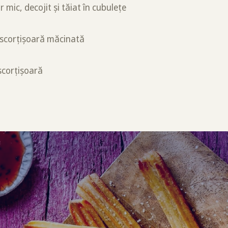
mic, decojit și tăiat în cubulețe
e scorțișoară măcinată
 scorțișoară