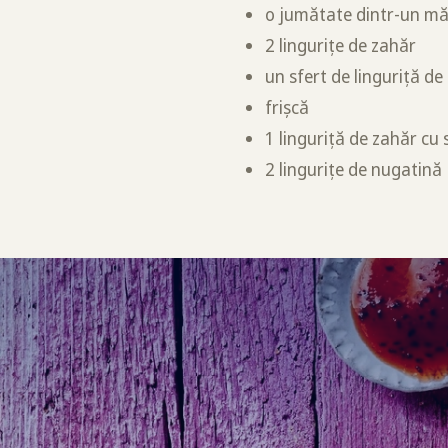
o jumătate dintr-un măr 
2 lingurițe de zahăr
un sfert de linguriță d
frișcă
1 linguriță de zahăr cu
2 lingurițe de nugatină