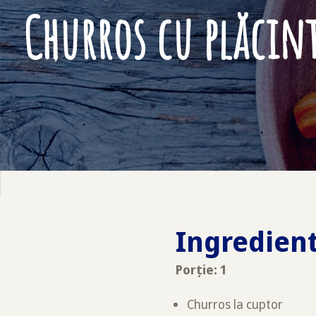
Churros cu plăcin
Ingredien
Porție: 1
Churros la cuptor