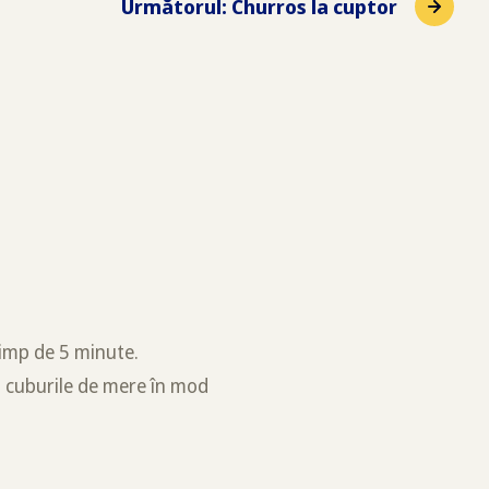
Următorul
:
Churros la cuptor
timp de 5 minute.
t cuburile de mere în mod