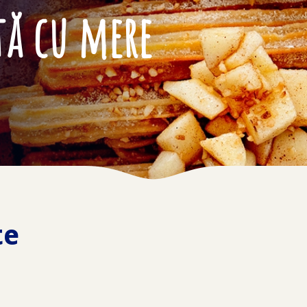
tă cu mere
te