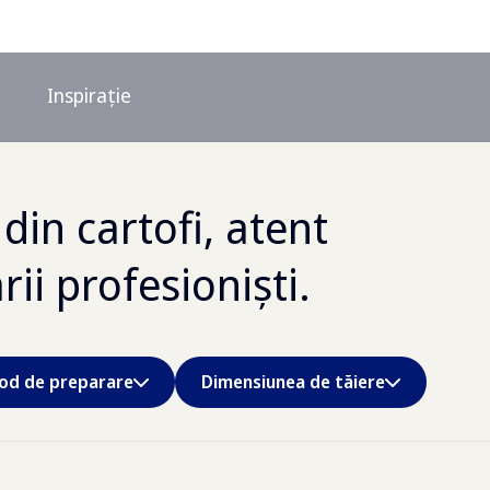
Inspirație
in cartofi, atent
ii profesioniști.
od de preparare
Dimensiunea de tăiere