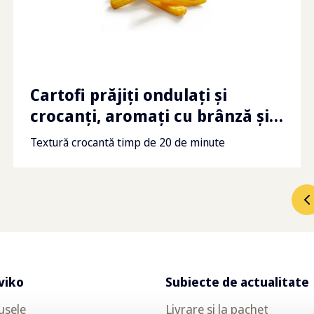
Cartofi prăjiți ondulați și
crocanți, aromați cu brânză și
ceapă
Textură crocantă timp de 20 de minute
viko
Subiecte de actualitate
usele
Livrare și la pachet