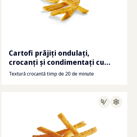
Cartofi prăjiți ondulați,
crocanți și condimentați cu
usturoi și ierburi aromate
Textură crocantă timp de 20 de minute