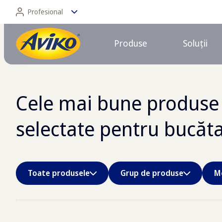
Profesional
Produse
Soluții
Profesional
Consumator
Cele mai bune produse d
selectate pentru bucătar
Toate produsele
Grup de produse
M