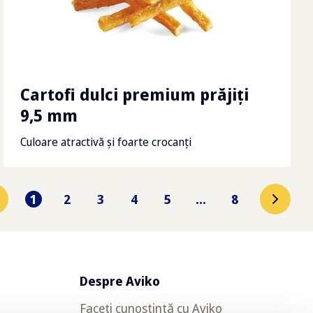
Cartofi dulci premium prăjiţi
9,5 mm
Culoare atractivă și foarte crocanți
1
2
3
4
5
...
8
Despre Aviko
Faceți cunoștință cu Aviko