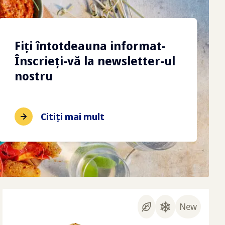
Fiți întotdeauna informat-
Înscrieți-vă la newsletter-ul
nostru
Citiți mai mult
New