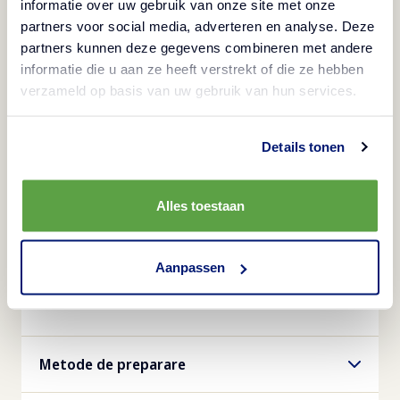
informatie over uw gebruik van onze site met onze
condimentării delicate cu boia. Aceste felii de
partners voor social media, adverteren en analyse. Deze
partners kunnen deze gegevens combineren met andere
cartofi rămân calde și crocante mai mult timp, de
informatie die u aan ze heeft verstrekt of die ze hebben
aceea sunt alegerea perfectă pentru rețete de
verzameld op basis van uw gebruik van hun services.
loaded fries sau ca garnitură simplă și aromată. Fie
că sunt folosiți pentru platouri gourmet de servit
Details tonen
alături de sosuri, rețete de loaded fries sau
garnituri crocante pentru burgerul casei ori
Alles toestaan
friptură, cartofii Deep Crinkle Slices ajută bucătarii
să creeze momente memorabile cu ușurință,
precizie și stil. Lasă garniturile din meniul tău să
Aanpassen
strălucească!
Metode de preparare