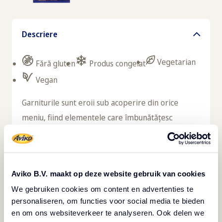
Descriere
Vegetarian
Fără gluten
Produs congelat
Vegan
Garniturile sunt eroii sub acoperire din orice
meniu, fiind elementele care îmbunătățesc
experiența gastronomică și cresc valoarea
percepută. Cartofii Deep Crinkle Slices duc
garnitura la următorul nivel, datorită formei
Aviko B.V. maakt op deze website gebruik van cookies
îndrăznețe și inovatoare, dar și prin incredibila lor
We gebruiken cookies om content en advertenties te
versatilitate. Fiecare felie este preparată din
personaliseren, om functies voor social media te bieden
cartofi întregi, cu gust autentic și o textură
en om ons websiteverkeer te analyseren. Ook delen we
crocantă perfectă, datorită tăieturii ondulate și