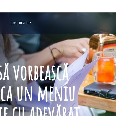
Inspirație
să vorbească
e ca un meniu
ie cu adevărat