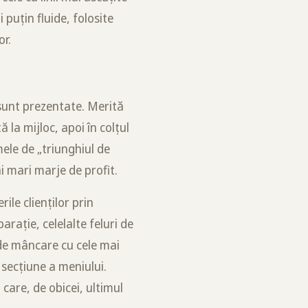
puțin fluide, folosite
or.
 sunt prezentate. Merită
 la mijloc, apoi în colțul
ele de „triunghiul de
i mari marje de profit.
ile clienților prin
rație, celelalte feluri de
e de mâncare cu cele mai
 secțiune a meniului.
care, de obicei, ultimul