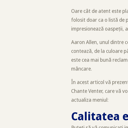
Oare cât de atent este pl
folosit doar ca o listă d
impresionează oaspeții, a
Aaron Allen, unul dintre c
contează, de la culoare p
este cea mai bună reclamă
mâncare.
În acest articol vă prezen
Chante Venter, care vă vor
actualiza meniul:
Calitatea e
Puteți să vă comunicați im