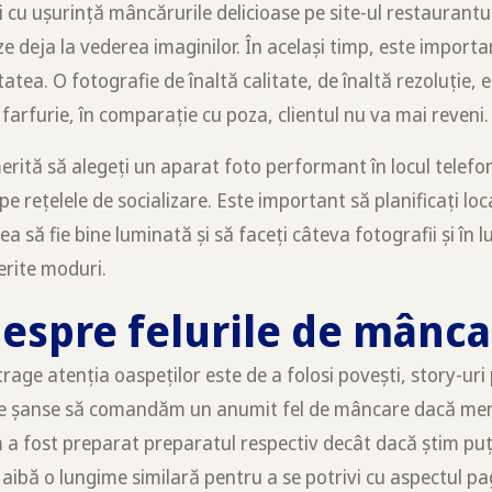
si cu ușurință mâncărurile delicioase pe site-ul restaurantu
eze deja la vederea imaginilor. În același timp, este importa
itatea. O fotografie de înaltă calitate, de înaltă rezoluție,
farfurie, în comparație cu poza, clientul nu va mai reveni.
erită să alegeți un aparat foto performant în locul telefo
pe rețelele de socializare. Este important să planificați loc
 să fie bine luminată și să faceți câteva fotografii și în 
erite moduri.
despre felurile de mânc
rage atenția oaspeților este de a folosi povești, story-uri
e șanse să comandăm un anumit fel de mâncare dacă meni
m a fost preparat preparatul respectiv decât dacă știm puți
 aibă o lungime similară pentru a se potrivi cu aspectul pa