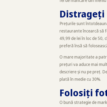
fel de mâncare din meniu e
Distrageți 
Prețurile sunt întotdeauna
restaurante încearcă să f
49,99 de lei în loc de 50,
preferă însă să foloseasc
O mare majoritate a patro
prețuri va aduce mai mult
descriere și nu pe preț. D
plată în medie cu 30%.
Folosiți fo
O bună strategie de marke