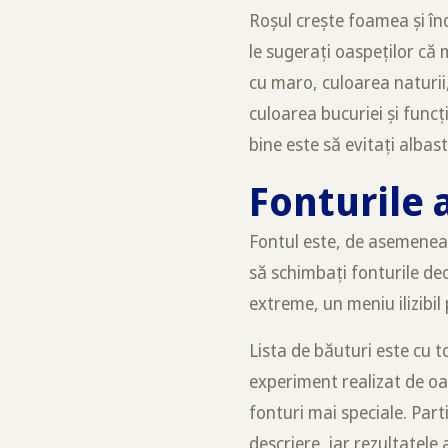
Roșul crește foamea și în
le sugerați oaspeților că
cu maro, culoarea naturii,
culoarea bucuriei și func
bine este să evitați albas
Fonturile 
Fontul este, de asemenea,
să schimbați fonturile deco
extreme, un meniu ilizibil 
Lista de băuturi este cu to
experiment realizat de oam
fonturi mai speciale. Parti
descriere, iar rezultatele 