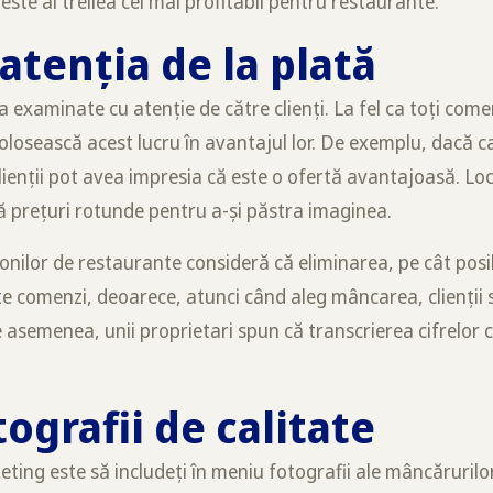
ste al treilea cel mai profitabil pentru restaurante.
atenția de la plată
 examinate cu atenție de către clienți. La fel ca toți comerc
olosească acest lucru în avantajul lor. De exemplu, dacă 
 clienții pot avea impresia că este o ofertă avantajoasă. Loc
ă prețuri rotunde pentru a-și păstra imaginea.
nilor de restaurante consideră că eliminarea, pe cât posib
e comenzi, deoarece, atunci când aleg mâncarea, clienții
e asemenea, unii proprietari spun că transcrierea cifrelor c
tografii de calitate
ting este să includeți în meniu fotografii ale mâncăruril