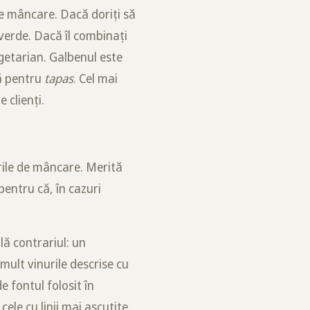
de mâncare. Dacă doriți să
verde. Dacă îl combinați
egetarian. Galbenul este
tă pentru
tapas
. Cel mai
 clienți.
rile de mâncare. Merită
pentru că, în cazuri
lă contrariul: un
mult vinurile descrise cu
e fontul folosit în
cele cu linii mai ascuțite