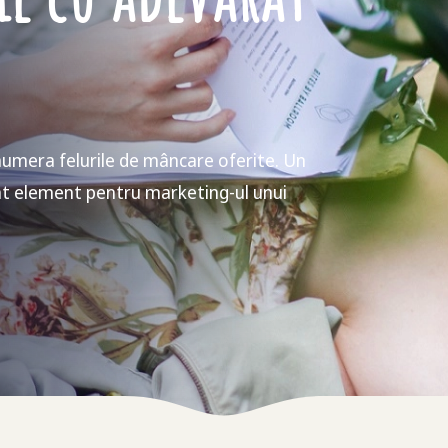
umera felurile de mâncare oferite. Un
ant element pentru marketing-ul unui