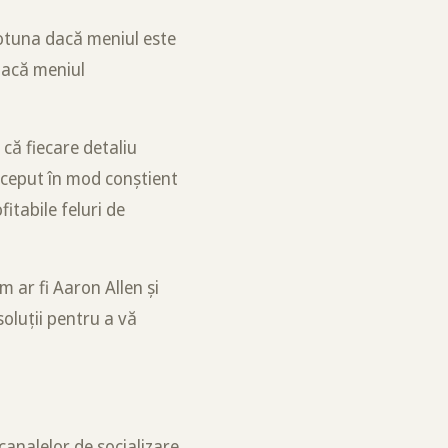
totuna dacă meniul este
 Dacă meniul
 că fiecare detaliu
nceput în mod conștient
itabile feluri de
 ar fi Aaron Allen și
soluții pentru a vă
canalelor de socializare,