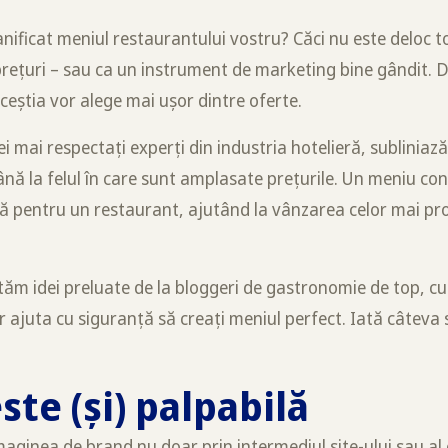
anificat meniul restaurantului vostru? Căci nu este deloc 
e prețuri – sau ca un instrument de marketing bine gândit.
ceștia vor alege mai ușor dintre oferte.
ei mai respectați experți din industria hotelieră, subliniază
ână la felul în care sunt amplasate prețurile. Un meniu co
 pentru un restaurant, ajutând la vânzarea celor mai prof
tăm idei preluate de la bloggeri de gastronomie de top, cum
 ajuta cu siguranță să creați meniul perfect. Iată câteva 
ste (și) palpabilă
aginea de brand nu doar prin intermediul site-ului sau al 