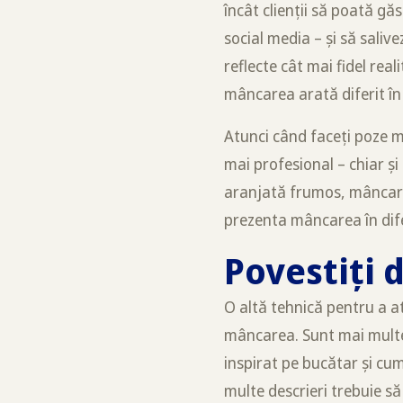
încât clienții să poată gă
social media – și să saliv
reflecte cât mai fidel real
mâncarea arată diferit în 
Atunci când faceți poze m
mai profesional – chiar și 
aranjată frumos, mâncarea
prezenta mâncarea în dif
Povestiți 
O altă tehnică pentru a at
mâncarea. Sunt mai mult
inspirat pe bucătar și cu
multe descrieri trebuie să