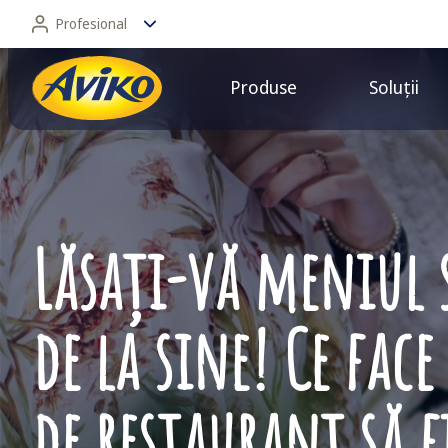
Profesional
Produse
Soluții
Profesional
Consumator
Lăsați-vă meniul 
de la sine! Ce fac
de restaurant să f