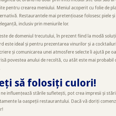
site pentru crearea meniului. Meniul acoperit cu folie de pla
ernativă. Restaurantele mai pretențioase folosesc piele și
eleganță, inclusiv prin meniurile lor.
ste de domeniul trecutului, în prezent fiind la modă soluți
d este ideal și pentru prezentarea vinurilor și a cocktailuri
criere și comunicarea unei atmosfere selecte îi ajută pe oa
risă povestea anului de recoltă, cu atât este mai probabil 
.
i să folosiți culori!
ne influențează stările sufletești, pot crea impresii și stări 
mente la oaspeții restaurantului. Dacă vă doriți comenzi
r!