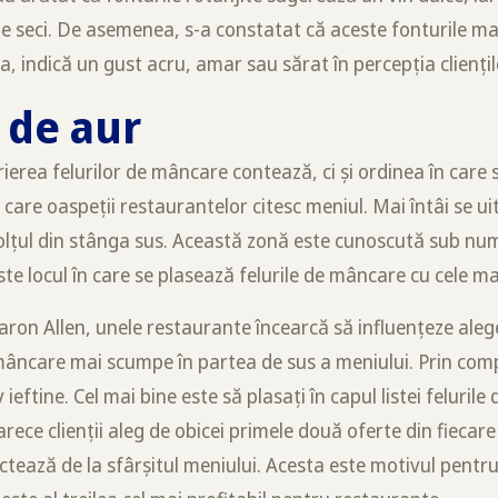
le seci. De asemenea, s-a constatat că aceste fonturile mai 
 indică un gust acru, amar sau sărat în percepția cliențil
 de aur
erea felurilor de mâncare contează, ci și ordinea în care
care oaspeții restaurantelor citesc meniul. Mai întâi se uită
colțul din stânga sus. Această zonă este cunoscută sub num
te locul în care se plasează felurile de mâncare cu cele ma
ron Allen, unele restaurante încearcă să influențeze aleger
mâncare mai scumpe în partea de sus a meniului. Prin compa
ieftine. Cel mai bine este să plasați în capul listei feluril
rece clienții aleg de obicei primele două oferte din fiecare
ctează de la sfârșitul meniului. Acesta este motivul pentru 