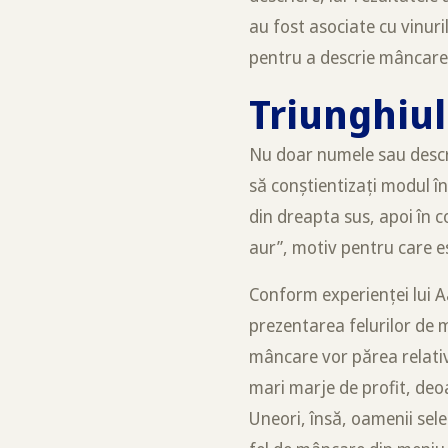
au fost asociate cu vinuri
pentru a descrie mâncarea,
Triunghiul
Nu doar numele sau descri
să conștientizați modul în 
din dreapta sus, apoi în 
aur”, motiv pentru care es
Conform experienței lui Aa
prezentarea felurilor de 
mâncare vor părea relativ 
mari marje de profit, deoa
Uneori, însă, oamenii sele