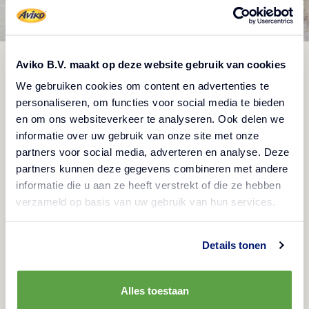
Aviko B.V. maakt op deze website gebruik van cookies
We gebruiken cookies om content en advertenties te
personaliseren, om functies voor social media te bieden
en om ons websiteverkeer te analyseren. Ook delen we
Piure de cartofi de casă
informatie over uw gebruik van onze site met onze
De primă calitate
partners voor social media, adverteren en analyse. Deze
partners kunnen deze gegevens combineren met andere
informatie die u aan ze heeft verstrekt of die ze hebben
verzameld op basis van uw gebruik van hun services.
Următorul
:
Piure de cartofi de casă
Details tonen
Alles toestaan
Mod de preparare