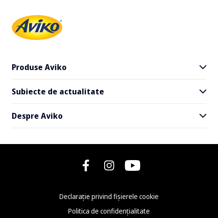
Produse Aviko
Subiecte de actualitate
Toate produsele
Cartofi SuperCrunch
Despre Aviko
Livrare și la pachet
Rețete
Faceți cunoștință cu Aviko
Newsletter
Ce este nou la Aviko
FAQ - Întrebări frecvente
Declarație privind fișierele cookie
Kontakt
Politica de confidențialitate