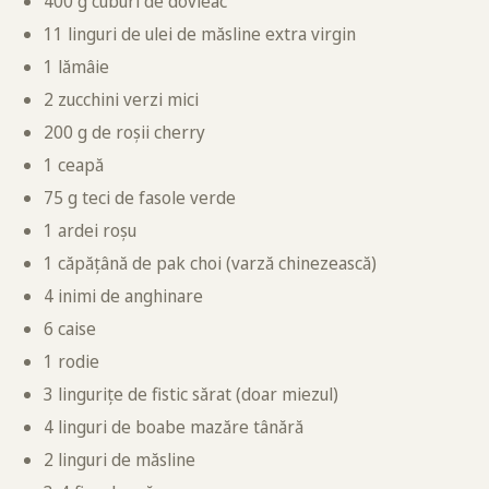
400 g cuburi de dovleac
11 linguri de ulei de măsline extra virgin
1 lămâie
2 zucchini verzi mici
200 g de roșii cherry
1 ceapă
75 g teci de fasole verde
1 ardei roșu
1 căpățână de pak choi (varză chinezească)
4 inimi de anghinare
6 caise
1 rodie
3 lingurițe de fistic sărat (doar miezul)
4 linguri de boabe mazăre tânără
2 linguri de măsline