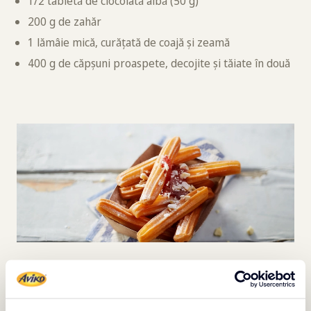
1/2 tabletă de ciocolată albă (50 g)
200 g de zahăr
1 lămâie mică, curățată de coajă și zeamă
400 g de căpșuni proaspete, decojite și tăiate în două