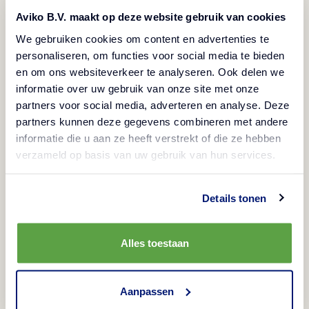
Mod de preparare
Aviko B.V. maakt op deze website gebruik van cookies
Se amestecă zahărul, coaja de lămâie și sucul de lămâie
We gebruiken cookies om content en advertenties te
într-o cratiță mică și se fierbe la foc foarte mic timp de
personaliseren, om functies voor social media te bieden
10 minute, până când zahărul se dizolvă. Adăugați
en om ons websiteverkeer te analyseren. Ook delen we
căpșunile și lăsați să fiarbă la foc foarte mic timp de 20
informatie over uw gebruik van onze site met onze
partners voor social media, adverteren en analyse. Deze
de minute, până când căpșunile își eliberează o parte
partners kunnen deze gegevens combineren met andere
din sucul și amestecul fierbe încet.
informatie die u aan ze heeft verstrekt of die ze hebben
verzameld op basis van uw gebruik van hun services.
Pregătiți
churros
conform instrucțiunilor de pe ambalaj.
Scurgeți pe prosop de bucătărie.
Details tonen
Serviți fiecare porție de churros cu sos și bucăți de
ciocolată albă deasupra.
Alles toestaan
Poftă bună!
Aanpassen