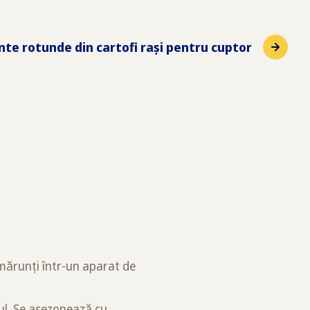
Plăcinte rotunde din cartofi raşi pentru cuptor
mărunți într-un aparat de
ul. Se asezonează cu