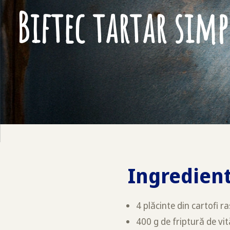
Biftec tartar simp
Ingredien
4 plăcinte din cartofi 
400 g de friptură de vi