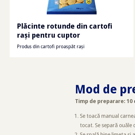
Plăcinte rotunde din cartofi
raşi pentru cuptor
Produs din cartofi proaspăt rași
Mod de pr
Timp de preparare: 10
Se toacă manual carnea 
tocat. Se separă ouăle d
Se spală bine limeta și