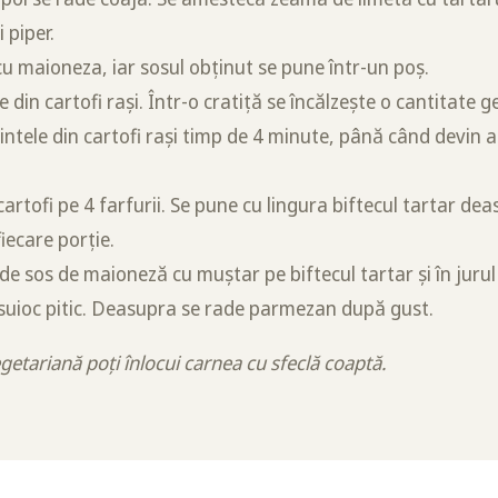
 piper.
 maioneza, iar sosul obținut se pune într-un poș.
e din cartofi rași. Într-o cratiță se încălzește o cantitate 
intele din cartofi rași timp de 4 minute, până când devin a
cartofi pe 4 farfurii. Se pune cu lingura biftecul tartar de
iecare porție.
de sos de maioneză cu muștar pe biftecul tartar și în jurul
suioc pitic. Deasupra se rade parmezan după gust.
getariană poți înlocui carnea cu sfeclă coaptă.