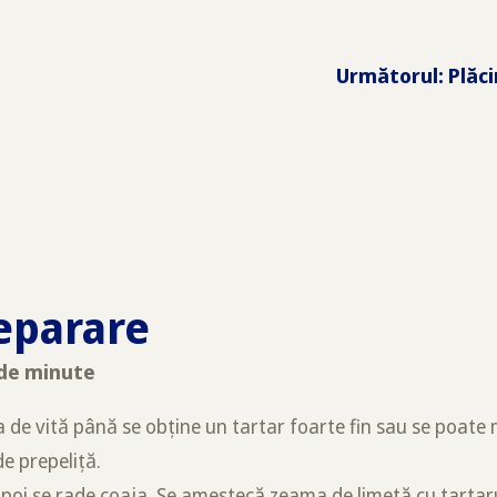
Următorul
:
eparare
 de minute
de vită până se obține un tartar foarte fin sau se poate 
e prepeliță.
 apoi se rade coaja. Se amestecă zeama de limetă cu tartar