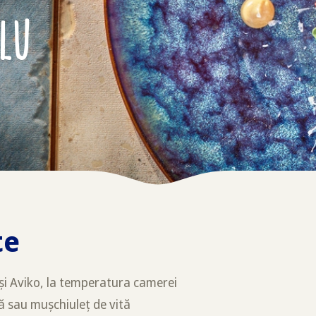
lu
te
rași Aviko, la temperatura camerei
tă sau mușchiuleț de vită