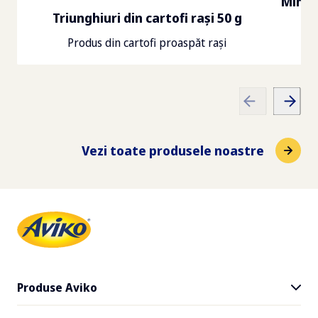
Mini g
Cutii pe un palet
Triunghiuri din cartofi rași 50 g
Total grăsime
63
Produs din cartofi proaspăt rași
7
g
Dimensiunile paletului
Grăsime saturată
120
x
80
x
194
cm
0.9
g
Vezi toate produsele noastre
Fibră dietetică
2.1
g
Sodiu
0.89
g
Produse Aviko