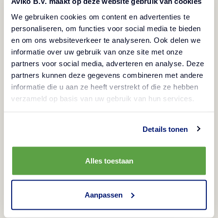
Vegetarian
Aviko B.V. maakt op deze website gebruik van cookies
Produs congelat
Vegan
We gebruiken cookies om content en advertenties te
Crochete din cartofi în formă triunghiulară, pre-
personaliseren, om functies voor social media te bieden
prăjite și congelate.
en om ons websiteverkeer te analyseren. Ook delen we
informatie over uw gebruik van onze site met onze
partners voor social media, adverteren en analyse. Deze
partners kunnen deze gegevens combineren met andere
Metode de preparare
informatie die u aan ze heeft verstrekt of die ze hebben
verzameld op basis van uw gebruik van hun services.
Cuptor
Informații despre produs
15-20 min/220°C
Details tonen
Codul produsului
Ingrediente
Cuptor combi steamer
809362
Alles toestaan
cartofi, ulei de floarea-soarelui, fulgi de cartofi,
10-15 min/200°C
Alergeni
amidon (cartofi, mazăre), dextroză, sare, ceapă
Cod EAN folie
granulată, piper alb, ulei de ceapă; produsul poate
gluten, lapte
Aanpassen
Tigaie
8710449956944
Valoarea nutrițională
conține: LAPTE, GRÂU
10-15 min