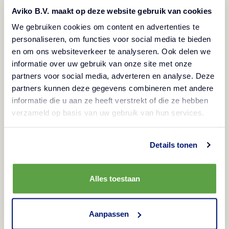
Vegetarian
Produs congelat
Aviko B.V. maakt op deze website gebruik van cookies
Pufoase la interior și crocante la exterior.
We gebruiken cookies om content en advertenties te
personaliseren, om functies voor social media te bieden
Crochetele de cartofi sunt garnitura perfectă.
en om ons websiteverkeer te analyseren. Ook delen we
Grație învelișului rămân calde și crocante pentru
informatie over uw gebruik van onze site met onze
mai mult timp.
partners voor social media, adverteren en analyse. Deze
partners kunnen deze gegevens combineren met andere
informatie die u aan ze heeft verstrekt of die ze hebben
Metode de preparare
verzameld op basis van uw gebruik van hun services.
Friteuză
Informații despre produs
Details tonen
3-3,5 min/175°C
Codul produsului
Ingrediente
Alles toestaan
600520
cartofi, pesmet (făină de grâu, drojdie, sare,
Alergeni
Aanpassen
condimente), sare, făină de grâu, stabilizator
Cod EAN folie