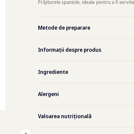
Prăjiturele spaniole, ideale pentru a fi servit
Metode de preparare
Friteuză
2,5-3
Informații despre produs
Codul produsului
8090
Ingrediente
apă, făină de grâu, sare, dextroză, poate
Cod EAN folie
8710
Alergeni
Cod EAN cutie
8710
gluten, muștar, soia
Valoarea nutrițională
Greutatea unei bucăți
18
g