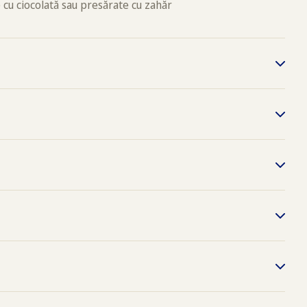
e cu ciocolată sau presărate cu zahăr
 min/175°C
21
 conţine: muștar, soia
449955169
449955152