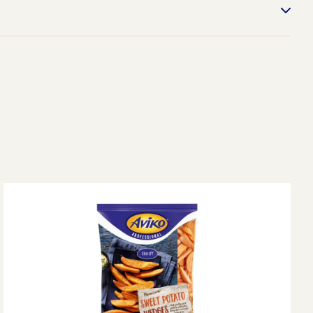
00 g
i la temp -18°C
 (
165
kcal)
g
000
g
x
80
x
198
cm