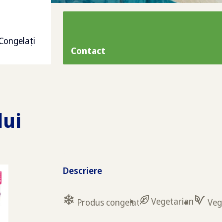
Congelați
Contact
lui
Descriere
Vegetarian
Produs congelat
Ve