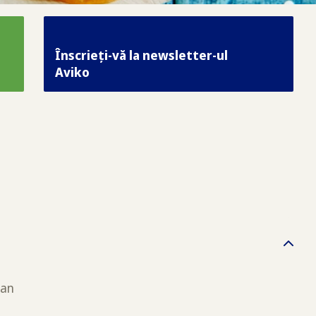
Înscrieți-vă la newsletter-ul
Aviko
gan