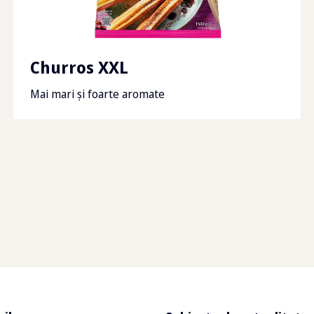
Fibră dietetică
2
g
Sodiu
0.85
Churros XXL
Mai mari și foarte aromate