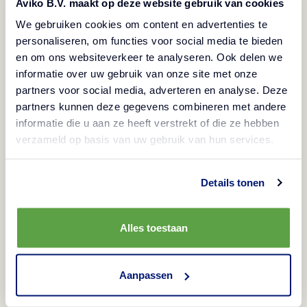
Aviko B.V. maakt op deze website gebruik van cookies
Recomandările despre sare
Fără gluten
Vegetarian
We gebruiken cookies om content en advertenties te
Vegan
personaliseren, om functies voor social media te bieden
Cartofi prăjiţi 14 x 14 mm, refrigeraţi
en om ons websiteverkeer te analyseren. Ook delen we
informatie over uw gebruik van onze site met onze
partners voor social media, adverteren en analyse. Deze
partners kunnen deze gegevens combineren met andere
Metode de preparare
informatie die u aan ze heeft verstrekt of die ze hebben
verzameld op basis van uw gebruik van hun services.
Friteuză
Informații despre produs
3-3,5 min/175°C
Details tonen
Codul produsului
Ingrediente
50759
Alles toestaan
cartofi, ulei de palmier
Alergeni
Cod EAN folie
Nu există alergeni
Aanpassen
8710449001521
Valoarea nutrițională