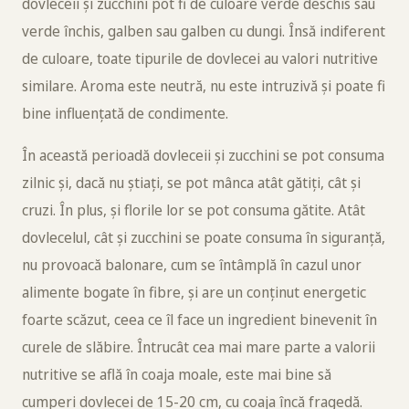
dovleceii și zucchini pot fi de culoare verde deschis sau
verde închis, galben sau galben cu dungi. Însă indiferent
de culoare, toate tipurile de dovlecei au valori nutritive
similare. Aroma este neutră, nu este intruzivă și poate fi
bine influențată de condimente.
În această perioadă dovleceii și zucchini se pot consuma
zilnic și, dacă nu știați, se pot mânca atât gătiți, cât și
cruzi. În plus, și florile lor se pot consuma gătite. Atât
dovlecelul, cât și zucchini se poate consuma în siguranță,
nu provoacă balonare, cum se întâmplă în cazul unor
alimente bogate în fibre, și are un conținut energetic
foarte scăzut, ceea ce îl face un ingredient binevenit în
curele de slăbire. Întrucât cea mai mare parte a valorii
nutritive se află în coaja moale, este mai bine să
cumperi dovlecei de 15-20 cm, cu coaja încă fragedă.