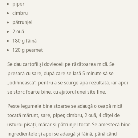
piper
cimbru
pătrunjel
2 ouă
180 g făină
120 g pesmet
Se dau cartofii și dovleceii pe răzătoarea mică. Se
presară cu sare, după care se lasă 5 minute să se
„odihnească”, pentru a se scurge apa rezultată, iar apoi
se storc foarte bine, cu ajutorul unei site fine.
Peste legumele bine stoarse se adaugă o ceapă mică
tocată mărunt, sare, piper, cimbru, 2 ouă, 4 căței de
usturoi pisați, mărar și pătrunjel tocat. Se amestecă bine
ingredientele și apoi se adaugă și făină, până când