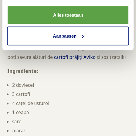
părți până când devin aurii. Se scot cu grijă și se
îndepărtează excesul de ulei cu un prosop de hârtie.
Alles toestaan
Chiftele cu cartofi și
dovlecei
Aanpassen
Aproximativ 24 de chiftele mari și gustoase pe care le
poți savura alături de
cartofi prăjiți Aviko
și sos tzatziki.
Ingrediente:
2 dovlecei
3 cartofi
4 căței de usturoi
1 ceapă
sare
mărar