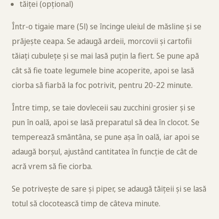
tăiței (opțional)
Într-o tigaie mare (5l) se încinge uleiul de măsline și se
prăjește ceapa. Se adaugă ardeii, morcovii și cartofii
tăiați cubulețe și se mai lasă puțin la fiert. Se pune apă
cât să fie toate legumele bine acoperite, apoi se lasă
ciorba să fiarbă la foc potrivit, pentru 20-22 minute.
Între timp, se taie dovleceii sau zucchini grosier și se
pun în oală, apoi se lasă preparatul să dea în clocot. Se
temperează smântâna, se pune așa în oală, iar apoi se
adaugă borșul, ajustând cantitatea în funcție de cât de
acră vrem să fie ciorba.
Se potrivește de sare și piper, se adaugă tăițeii și se lasă
totul să clocotească timp de câteva minute.