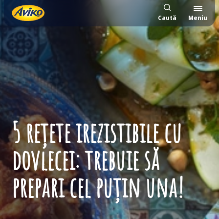
Caută
Meniu
5 rețete irezistibile cu
dovlecei: trebuie să
prepari cel puțin una!