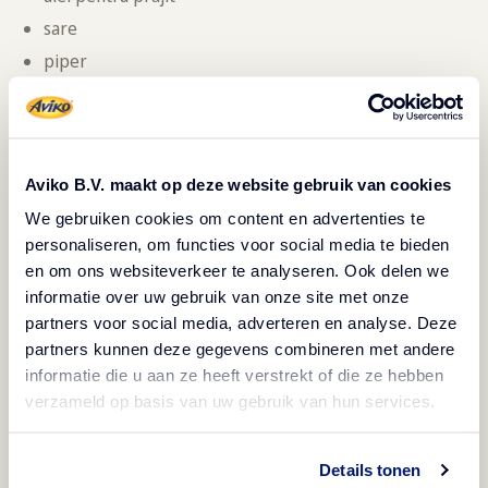
sare
piper
Se spală dovleceii sau zucchini și se taie rondele sau felii
groase de aproximativ jumătate de centimetru. Dacă
legumele nu sunt fragede, se scoate partea cu semințe.
Aviko B.V. maakt op deze website gebruik van cookies
Se presară cu sare și se lasă să stea timp de 20 de
We gebruiken cookies om content en advertenties te
minute. Se scurge apoi zeama și se șterg feliile de
personaliseren, om functies voor social media te bieden
en om ons websiteverkeer te analyseren. Ook delen we
legume cu un prosop de hârtie, pentru a deveni cât mai
informatie over uw gebruik van onze site met onze
crocante la prăjit.
partners voor social media, adverteren en analyse. Deze
partners kunnen deze gegevens combineren met andere
Se tăvălesc în făină, apoi în ou bătut și în final în pesmet.
informatie die u aan ze heeft verstrekt of die ze hebben
Când operațiunile sunt finalizate, se scutură de excesul
verzameld op basis van uw gebruik van hun services.
de pesmet. Se încinge uleiul într-o tigaie, se adaugă
feliile de dovlecei sau zucchini și se prăjesc pe ambele
Details tonen