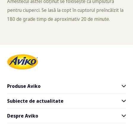
Amestecul astfel obținut se folosește ca umplutură
pentru ciuperci. Se lasă la copt în cuptorul preîncălzit la
180 de grade timp de aproximativ 20 de minute.
Produse Aviko
Subiecte de actualitate
Toate produsele
Cartofi SuperCrunch
Despre Aviko
Livrare și la pachet
Rețete
Faceți cunoștință cu Aviko