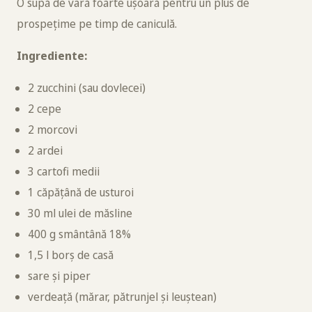
O supă de vară foarte ușoară pentru un plus de
prospețime pe timp de caniculă.
Ingrediente:
2 zucchini (sau dovlecei)
2 cepe
2 morcovi
2 ardei
3 cartofi medii
1 căpățână de usturoi
30 ml ulei de măsline
400 g smântână 18%
1,5 l borș de casă
sare și piper
verdeață (mărar, pătrunjel și leuștean)