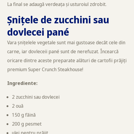
La final se adaugă verdeața și usturoiul zdrobit.
Șnițele de
zucchini sau
dovlecei pané
Vara șnițelele vegetale sunt mai gustoase decât cele din
carne, iar dovleceii pané sunt de nerefuzat. Încearcă
oricare dintre aceste preparate alături de cartofii prăjiți
premium Super Crunch Steakhouse!
Ingrediente:
2 zucchini sau dovlecei
2 ouă
150 g făină
200 g pesmet
ulei pentru prăjit