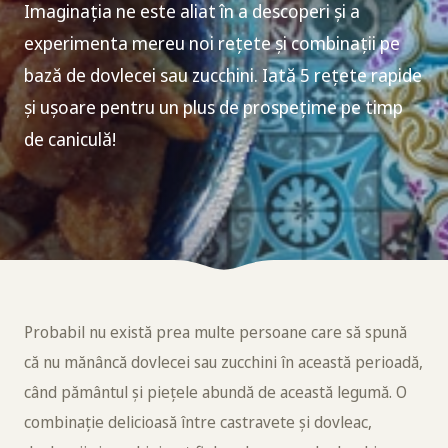
Imaginația ne este aliat în a descoperi și a
experimenta mereu noi rețete și combinații pe
bază de dovlecei sau zucchini. Iată 5 rețete rapide
și ușoare pentru un plus de prospețime pe timp
de caniculă!
Probabil nu există prea multe persoane care să spună
că nu mănâncă dovlecei sau zucchini în această perioadă,
când pământul și piețele abundă de această legumă. O
combinație delicioasă între castravete și dovleac,